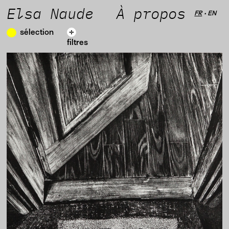
Elsa Naude
À propos
FR
•
EN
sélection
filtres